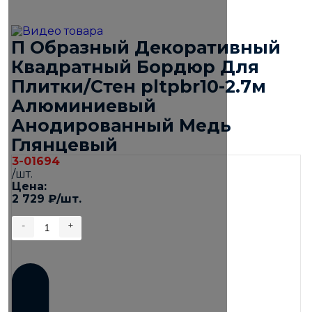
П Образный Декоративный
Квадратный Бордюр Для
Плитки/Стен pltpbr10-2.7м
Алюминиевый
Анодированный Медь
Глянцевый
3-01694
/шт.
Цена:
2 729
₽
/шт.
-
+