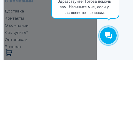
О компании
Здравствуйте! Готова помочь
вам. Напишите мне, если у
Доставка
вас появятся вопросы.
Контакты
О компании
Как купить?
Оптовикам
Возврат
Купить П образный декоративный квадратный
бордюр для плитки/стен PLTPBR10-2.7м
алюминиевый анодированный медь глянцевый
/шт.
Цена:
2 729
₽
/шт.
-
+
Минимальная сумма заказа
3000
₽
Добавляется...
Добавлен