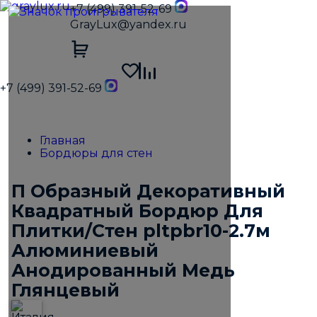
+7 (499) 391-52-69
GrayLux@yandex.ru
+7 (499) 391-52-69
Главная
Бордюры для стен
П Образный Декоративный
Квадратный Бордюр Для
Плитки/Стен pltpbr10-2.7м
Алюминиевый
Анодированный Медь
Глянцевый