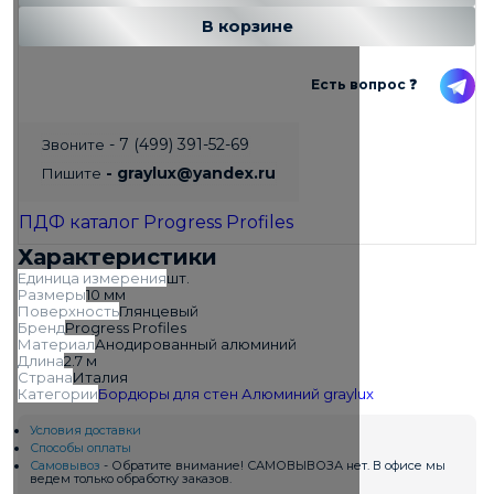
В корзине
Есть вопрос ❓
- 7 (499) 391-52-69
Звоните
- graylux@yandex.ru
Пишите
ПДФ каталог Progress Profiles
Характеристики
Единица измерения
шт.
Размеры
10 мм
Поверхность
Глянцевый
Бренд
Progress Profiles
Материал
Анодированный алюминий
Длина
2.7 м
Страна
Италия
Категории
Бордюры для стен
Алюминий
graylux
Условия доставки
Способы оплаты
Самовывоз
- Обратите внимание! САМОВЫВОЗА нет. В офисе мы
ведем только обработку заказов.