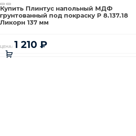
Купить Плинтус напольный МДФ
грунтованный под покраску Р 8.137.18
Ликорн 137 мм
1 210
₽
ЦЕНА:
-
+
3000
₽
Минимальная сумма заказа
Добавляется...
Добавлен
В корзину
Есть вопрос ❓