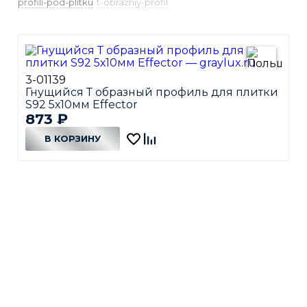
profili-pod-plitku
t-obrazniy-profil
3-01139
Гнущийся Т образный профиль для плитки
S92 5х10мм Effector
873
₽
В КОРЗИНУ