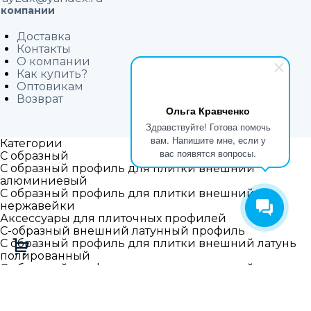
 компании
Доставка
Контакты
О компании
Как купить?
Оптовикам
Возврат
Ольга Кравченко
Здравствуйте! Готова помочь
вам. Напишите мне, если у
Категории
вас появятся вопросы.
С образный
С образный профиль для плитки внешний
алюминиевый
С образный профиль для плитки внешний из
нержавейки
Аксессуары для плиточных профилей
С-образный внешний латунный профиль
С образный профиль для плитки внешний латунь
полированный
С образный профиль для плитки внешний латунь
брашированный матовый
С образный профиль для плитки внешний латунь
хромированный