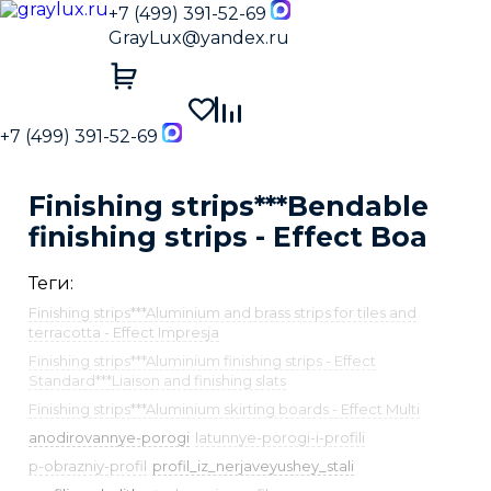
+7 (499) 391-52-69
GrayLux@yandex.ru
+7 (499) 391-52-69
Finishing strips***Bendable
finishing strips - Effect Boa
Теги:
Finishing strips***Aluminium and brass strips for tiles and
terracotta - Effect Impresja
Finishing strips***Aluminium finishing strips - Effect
Standard***Liaison and finishing slats
Finishing strips***Aluminium skirting boards - Effect Multi
anodirovannye-porogi
latunnye-porogi-i-profili
p-obrazniy-profil
profil_iz_nerjaveyushey_stali