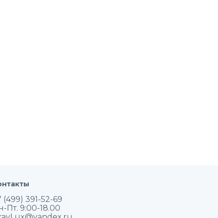
онтакты
 (499) 391-52-69
н-Пт. 9:00-18.00
rayLux@yandex.ru