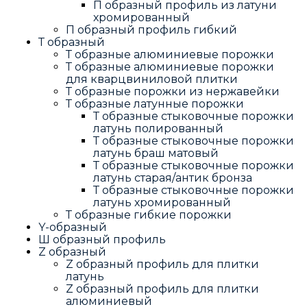
П образный профиль из латуни
хромированный
П образный профиль гибкий
Т образный
Т образные алюминиевые порожки
Т образные алюминиевые порожки
для кварцвиниловой плитки
Т образные порожки из нержавейки
Т образные латунные порожки
Т образные стыковочные порожки
латунь полированный
Т образные стыковочные порожки
латунь браш матовый
Т образные стыковочные порожки
латунь старая/антик бронза
Т образные стыковочные порожки
латунь хромированный
Т образные гибкие порожки
Y-образный
Ш образный профиль
Z образный
Z образный профиль для плитки
латунь
Z образный профиль для плитки
алюминиевый