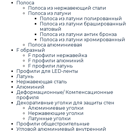
Полоса
Полоса из нержавеющий стали
Полоса из латуни
Полоса из латуни полированный
Полоса из латуни брашированный
матовый
Полоса из латуни антик бронза
Полоса из латуни хромированный
Полоса алюминиевая
F образный
F профили нержавейка
F профили алюминий
F профили латунь
Профили для LED-ленты
Латунь
Нержавеющая сталь
Алюминий
Деформационные/ Компенсационные
профиля
Декоративные уголки для защиты стен
Алюминиевые уголки
Нержавеющие уголки
Латунные уголки
Профили общестроительные
Угловой алюминиевый внутренний