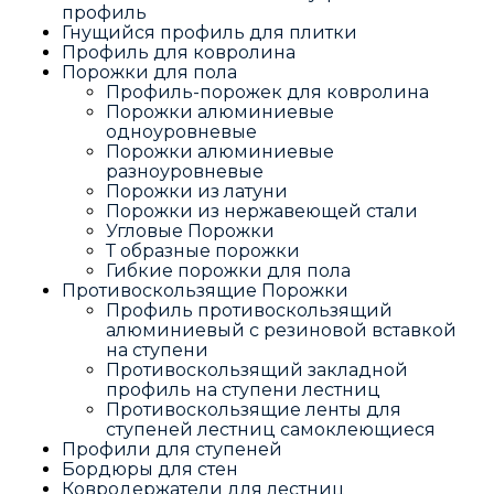
профиль
Гнущийся профиль для плитки
Профиль для ковролина
Порожки для пола
Профиль-порожек для ковролина
Порожки алюминиевые
одноуровневые
Порожки алюминиевые
разноуровневые
Порожки из латуни
Порожки из нержавеющей стали
Угловые Порожки
Т образные порожки
Гибкие порожки для пола
Противоскользящие Порожки
Профиль противоскользящий
алюминиевый с резиновой вставкой
на ступени
Противоскользящий закладной
профиль на ступени лестниц
Противоскользящие ленты для
ступеней лестниц самоклеющиеся
Профили для ступеней
Бордюры для стен
Ковродержатели для лестниц