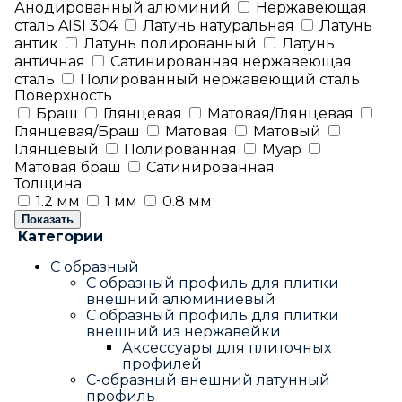
Анодированный алюминий
Нержавеющая
сталь AISI 304
Латунь натуральная
Латунь
антик
Латунь полированный
Латунь
античная
Сатинированная нержавеющая
сталь
Полированный нержавеющий сталь
Поверхность
Браш
Глянцевая
Матовая/Глянцевая
Глянцевая/Браш
Матовая
Матовый
Глянцевый
Полированная
Муар
Матовая браш
Сатинированная
Толщина
1.2 мм
1 мм
0.8 мм
Показать
Категории
С образный
С образный профиль для плитки
внешний алюминиевый
С образный профиль для плитки
внешний из нержавейки
Аксессуары для плиточных
профилей
С-образный внешний латунный
профиль