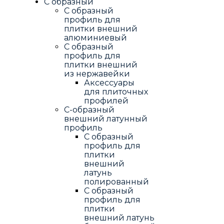
С образный
С образный
профиль для
плитки внешний
алюминиевый
С образный
профиль для
плитки внешний
из нержавейки
Аксессуары
для плиточных
профилей
С-образный
внешний латунный
профиль
С образный
профиль для
плитки
внешний
латунь
полированный
С образный
профиль для
плитки
внешний латунь