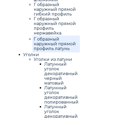
Г образный
наружный прямой
гибкий профиль
Г образный
наружный прямой
профиль
нержавейка
Г образный
наружный прямой
профиль латунь
Уголки
Уголки из латуни
Латунный
уголок
декоративный
черный
матовый
Латунный
уголок
декоративный
полированный
Латунный
уголок
декоративный