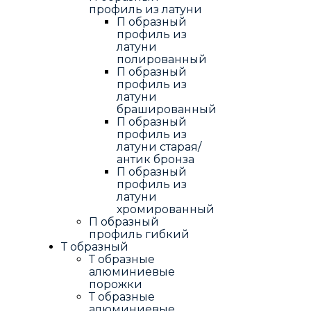
профиль из латуни
П образный
профиль из
латуни
полированный
П образный
профиль из
латуни
брашированный
П образный
профиль из
латуни старая/
антик бронза
П образный
профиль из
латуни
хромированный
П образный
профиль гибкий
Т образный
Т образные
алюминиевые
порожки
Т образные
алюминиевые