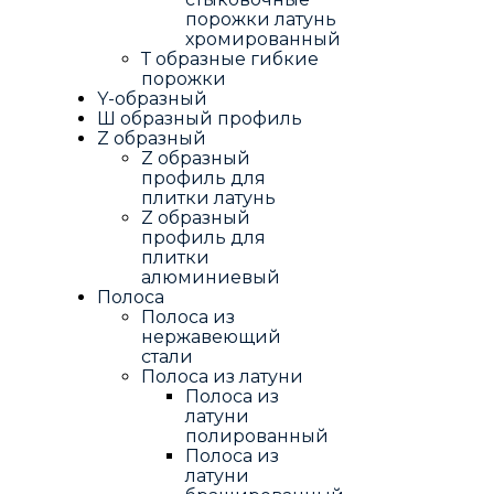
порожки латунь
хромированный
Т образные гибкие
порожки
Y-образный
Ш образный профиль
Z образный
Z образный
профиль для
плитки латунь
Z образный
профиль для
плитки
алюминиевый
Полоса
Полоса из
нержавеющий
стали
Полоса из латуни
Полоса из
латуни
полированный
Полоса из
латуни