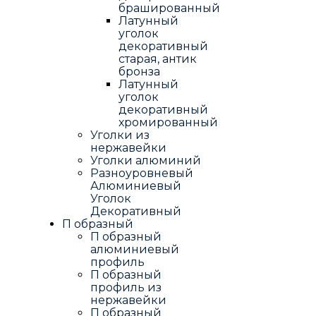
брашированный
Латунный
уголок
декоративный
старая, антик
бронза
Латунный
уголок
декоративный
хромированный
Уголки из
нержавейки
Уголки алюминий
Разноуровневый
Алюминиевый
Уголок
Декоративный
П образный
П образный
алюминиевый
профиль
П образный
профиль из
нержавейки
П образный