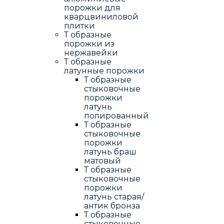
порожки для
кварцвиниловой
плитки
Т образные
порожки из
нержавейки
Т образные
латунные порожки
Т образные
стыковочные
порожки
латунь
полированный
Т образные
стыковочные
порожки
латунь браш
матовый
Т образные
стыковочные
порожки
латунь старая/
антик бронза
Т образные
стыковочные