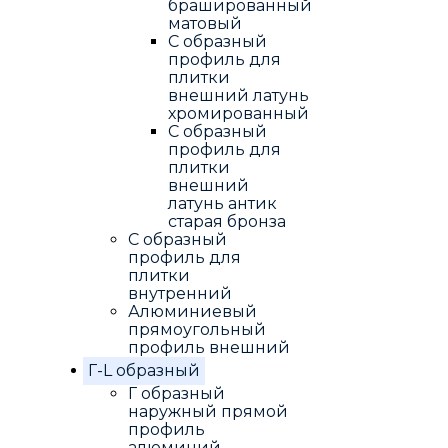
брашированный
матовый
С образный
профиль для
плитки
внешний латунь
хромированный
С образный
профиль для
плитки
внешний
латунь антик
старая бронза
С образный
профиль для
плитки
внутренний
Алюминиевый
прямоугольный
профиль внешний
Г-L образный
Г образный
наружный прямой
профиль
алюминий