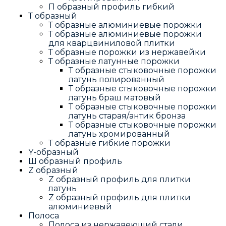
П образный профиль гибкий
Т образный
Т образные алюминиевые порожки
Т образные алюминиевые порожки
для кварцвиниловой плитки
Т образные порожки из нержавейки
Т образные латунные порожки
Т образные стыковочные порожки
латунь полированный
Т образные стыковочные порожки
латунь браш матовый
Т образные стыковочные порожки
латунь старая/антик бронза
Т образные стыковочные порожки
латунь хромированный
Т образные гибкие порожки
Y-образный
Ш образный профиль
Z образный
Z образный профиль для плитки
латунь
Z образный профиль для плитки
алюминиевый
Полоса
Полоса из нержавеющий стали