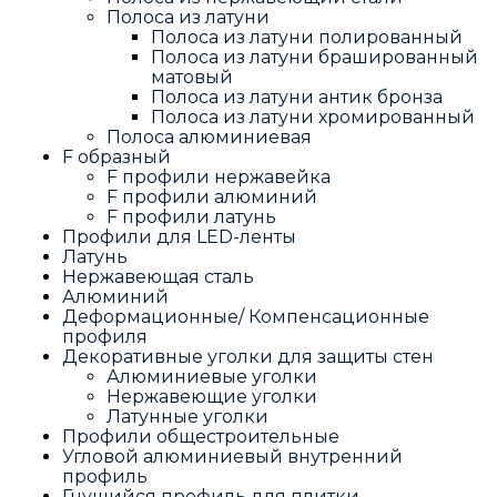
Полоса из латуни
Полоса из латуни полированный
Полоса из латуни брашированный
матовый
Полоса из латуни антик бронза
Полоса из латуни хромированный
Полоса алюминиевая
F образный
F профили нержавейка
F профили алюминий
F профили латунь
Профили для LED-ленты
Латунь
Нержавеющая сталь
Алюминий
Деформационные/ Компенсационные
профиля
Декоративные уголки для защиты стен
Алюминиевые уголки
Нержавеющие уголки
Латунные уголки
Профили общестроительные
Угловой алюминиевый внутренний
профиль
Гнущийся профиль для плитки