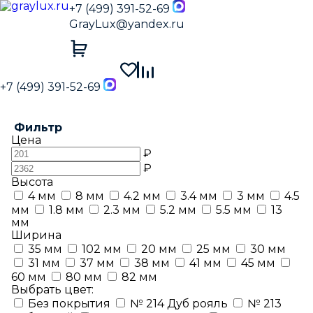
+7 (499) 391-52-69
GrayLux@yandex.ru
+7 (499) 391-52-69
Фильтр
Цена
₽
₽
Высота
4 мм
8 мм
4.2 мм
3.4 мм
3 мм
4.5
мм
1.8 мм
2.3 мм
5.2 мм
5.5 мм
13
мм
Ширина
35 мм
102 мм
20 мм
25 мм
30 мм
31 мм
37 мм
38 мм
41 мм
45 мм
60 мм
80 мм
82 мм
Выбрать цвет:
Без покрытия
№ 214 Дуб рояль
№ 213