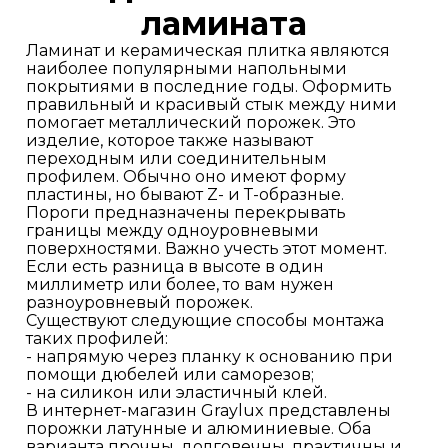
ламината
Ламинат и керамическая плитка являются
наиболее популярными напольными
покрытиями в последние годы. Оформить
правильный и красивый стык между ними
помогает металлический порожек. Это
изделие, которое также называют
переходным или соединительным
профилем. Обычно оно имеют форму
пластины, но бывают Z- и Т-образные.
Пороги предназначены перекрывать
границы между одноуровневыми
поверхностями. Важно учесть этот момент.
Если есть разница в высоте в один
миллиметр или более, то вам нужен
разноуровневый порожек.
Существуют следующие способы монтажа
таких профилей:
- напрямую через планку к основанию при
помощи дюбелей или саморезов;
- на силикон или эластичный клей.
В интернет-магазин Graylux представлены
порожки латунные и алюминиевые. Оба
варианта прочны, долговечны, практичны и