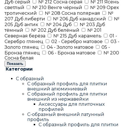
Дуб серый
№ 212 Сосна серая
№ 211 Ясень
светлый
№ 210 Венге чёрный
№ 209 Орех
тропический
№ 208 Сосна полярная
№
207 Дуб либерти
№ 206 Дуб канадский
№
205 Дуб антик
№ 204 Дуб
№ 203 Дуб
тёмный
№ 202 Дуб белёный
№ 201
Северная берёза
№ 215 Дуб карамель
01 -
Серебро глянец
02 - Серебро матовое
03 -
Золото глянец
04 - Золото матовое
05 -
Бронза глянец
06 - Бронза матовое
№ 200
Сосна белая
Показать
Категории
С образный
С образный профиль для плитки
внешний алюминиевый
С образный профиль для плитки
внешний из нержавейки
Аксессуары для плиточных
профилей
С-образный внешний латунный
профиль
С образный профиль для плитки