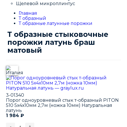
Щелевой микроплинтус
Главная
Т образный
Т образные латунные порожки
Т образные стыковочные
порожки латунь браш
матовый
3-01340
Порог одноуровневый стык т-образный PITON
510 5х4х10мм 2,7м (ножка 10мм) Натуральная
латунь
1 984
₽
-
+