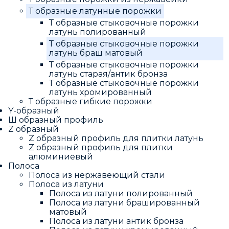
Т образные латунные порожки
Т образные стыковочные порожки
латунь полированный
Т образные стыковочные порожки
латунь браш матовый
Т образные стыковочные порожки
латунь старая/антик бронза
Т образные стыковочные порожки
латунь хромированный
Т образные гибкие порожки
Y-образный
Ш образный профиль
Z образный
Z образный профиль для плитки латунь
Z образный профиль для плитки
алюминиевый
Полоса
Полоса из нержавеющий стали
Полоса из латуни
Полоса из латуни полированный
Полоса из латуни брашированный
матовый
Полоса из латуни антик бронза