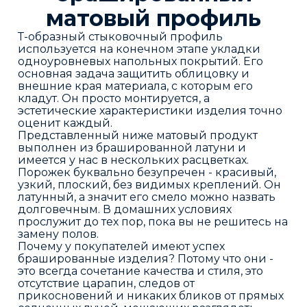
матовый профиль
Т-образный стыковочный профиль
используется на конечном этапе укладки
одноуровневых напольных покрытий. Его
основная задача защитить облицовку и
внешние края материала, с которым его
кладут. Он просто монтируется, а
эстетические характеристики изделия точно
оценит каждый.
Представленный ниже матовый продукт
выполнен из брашированной латуни и
имеется у нас в нескольких расцветках.
Порожек буквально безупречен - красивый,
узкий, плоский, без видимых креплений. Он
латунный, а значит его смело можно назвать
долговечным. В домашних условиях
прослужит до тех пор, пока вы не решитесь на
замену полов.
Почему у покупателей имеют успех
брашированные изделия? Потому что они -
это всегда сочетание качества и стиля, это
отсутствие царапин, следов от
прикосновений и никаких бликов от прямых