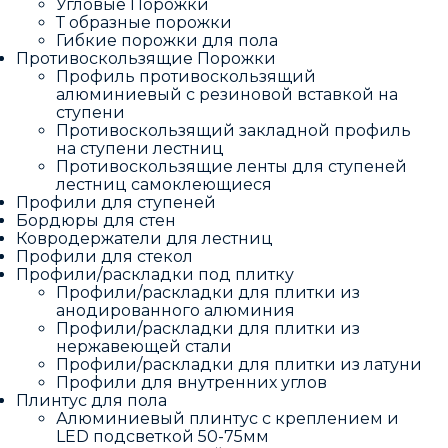
Угловые Порожки
Т образные порожки
Гибкие порожки для пола
Противоскользящие Порожки
Профиль противоскользящий
алюминиевый с резиновой вставкой на
ступени
Противоскользящий закладной профиль
на ступени лестниц
Противоскользящие ленты для ступеней
лестниц самоклеющиеся
Профили для ступеней
Бордюры для стен
Ковродержатели для лестниц
Профили для стекол
Профили/раскладки под плитку
Профили/раскладки для плитки из
анодированного алюминия
Профили/раскладки для плитки из
нержавеющей стали
Профили/раскладки для плитки из латуни
Профили для внутренних углов
Плинтус для пола
Алюминиевый плинтус с креплением и
LED подсветкой 50-75мм