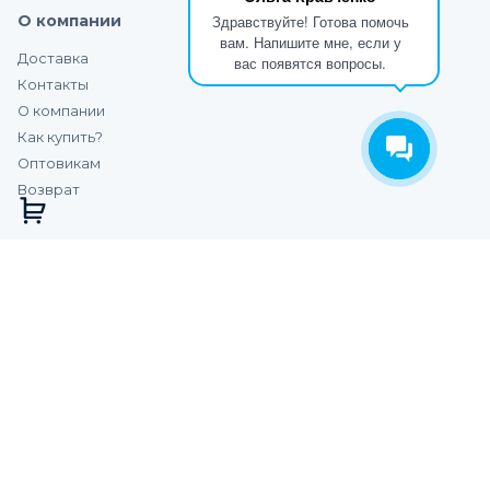
О компании
Здравствуйте! Готова помочь
вам. Напишите мне, если у
Доставка
вас появятся вопросы.
Контакты
О компании
Как купить?
Оптовикам
Возврат
Категории
С образный
С образный профиль для плитки внешний
алюминиевый
С образный профиль для плитки внешний из
нержавейки
Аксессуары для плиточных профилей
С-образный внешний латунный профиль
С образный профиль для плитки внешний латунь
полированный
С образный профиль для плитки внешний латунь
брашированный матовый
С образный профиль для плитки внешний латунь