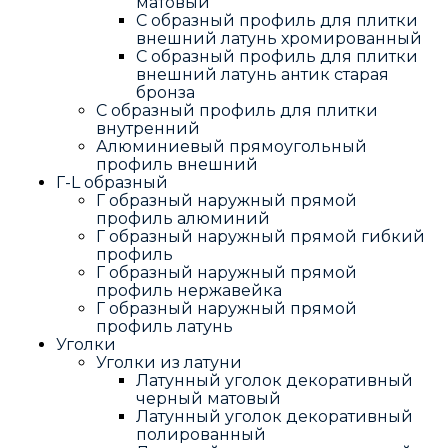
матовый
С образный профиль для плитки
внешний латунь хромированный
С образный профиль для плитки
внешний латунь антик старая
бронза
С образный профиль для плитки
внутренний
Алюминиевый прямоугольный
профиль внешний
Г-L образный
Г образный наружный прямой
профиль алюминий
Г образный наружный прямой гибкий
профиль
Г образный наружный прямой
профиль нержавейка
Г образный наружный прямой
профиль латунь
Уголки
Уголки из латуни
Латунный уголок декоративный
черный матовый
Латунный уголок декоративный
полированный