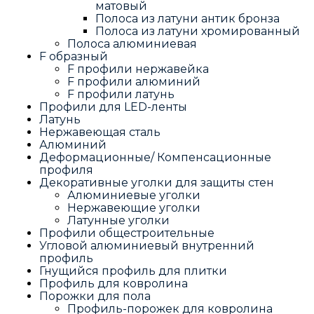
матовый
Полоса из латуни антик бронза
Полоса из латуни хромированный
Полоса алюминиевая
F образный
F профили нержавейка
F профили алюминий
F профили латунь
Профили для LED-ленты
Латунь
Нержавеющая сталь
Алюминий
Деформационные/ Компенсационные
профиля
Декоративные уголки для защиты стен
Алюминиевые уголки
Нержавеющие уголки
Латунные уголки
Профили общестроительные
Угловой алюминиевый внутренний
профиль
Гнущийся профиль для плитки
Профиль для ковролина
Порожки для пола
Профиль-порожек для ковролина