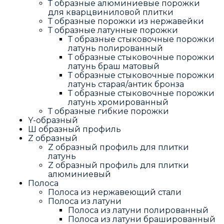
Т образные алюминиевые порожки
для кварцвиниловой плитки
Т образные порожки из нержавейки
Т образные латунные порожки
Т образные стыковочные порожки
латунь полированный
Т образные стыковочные порожки
латунь браш матовый
Т образные стыковочные порожки
латунь старая/антик бронза
Т образные стыковочные порожки
латунь хромированный
Т образные гибкие порожки
Y-образный
Ш образный профиль
Z образный
Z образный профиль для плитки
латунь
Z образный профиль для плитки
алюминиевый
Полоса
Полоса из нержавеющий стали
Полоса из латуни
Полоса из латуни полированный
Полоса из латуни брашированный