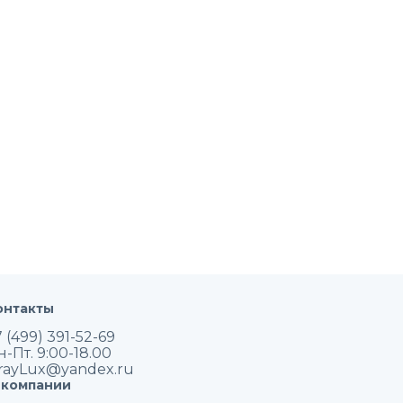
онтакты
 (499) 391-52-69
н-Пт. 9:00-18.00
rayLux@yandex.ru
 компании