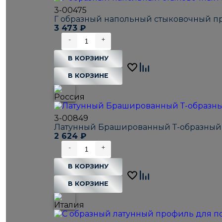
3-00475
Г образный напольный стыковочный пр
3 473
₽
-
+
В КОРЗИНУ
В КОРЗИНЕ
3-00849
Латунный Брашированный Т-образный 
2 624
₽
-
+
В КОРЗИНУ
В КОРЗИНЕ