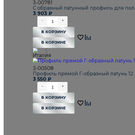
3-00781
С образный латунный профиль для пола
3 903
₽
-
+
В КОРЗИНУ
В КОРЗИНЕ
3-00508
Профиль прямой Г-образный латунь 12 
3 550
₽
-
+
В КОРЗИНУ
В КОРЗИНЕ