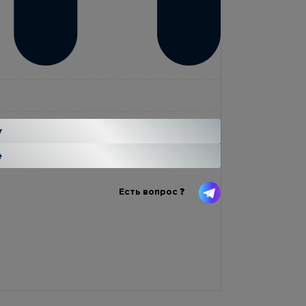
...
н
у
е
Есть вопрос ❓