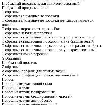
П образный профиль из латуни хромированный
П образный профиль гибкий
Т образный
Т образные алюминиевые порожки
Т образные алюминиевые порожки для кварцвиниловой
плитки
Т образные порожки из нержавейки
Т образные латунные порожки
Т образные стыковочные порожки латунь полированный
Т образные стыковочные порожки латунь браш матовый
Т образные стыковочные порожки латунь старая/антик бронза
Т образные стыковочные порожки латунь хромированный
Т образные гибкие порожки
Y-образный
Ш образный профиль
Z образный
Z образный профиль для плитки латунь
Z образный профиль для плитки алюминиевый
Полоса
Полоса из нержавеющий стали
Полоса из латуни
Полоса из латуни полированный
Полоса из латуни брашированный матовый
Полоса из латуни антик бронза
Полоса из латуни хромированный