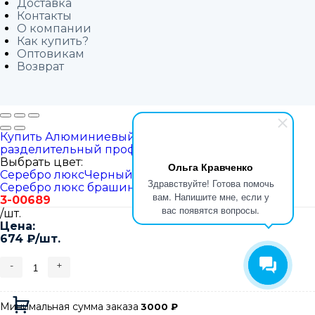
Доставка
Контакты
О компании
Как купить?
Оптовикам
Возврат
Купить Алюминиевый П-образный
разделительный профиль бордюр 7х10мм Б-7
Выбрать цвет:
Ольга Кравченко
Серебро люкс
Черный
Золото люкс брашинг
Здравствуйте! Готова помочь
Серебро люкс брашинг
вам. Напишите мне, если у
3-00689
вас появятся вопросы.
/шт.
Цена:
674
₽
/шт.
-
+
Минимальная сумма заказа
3000
₽