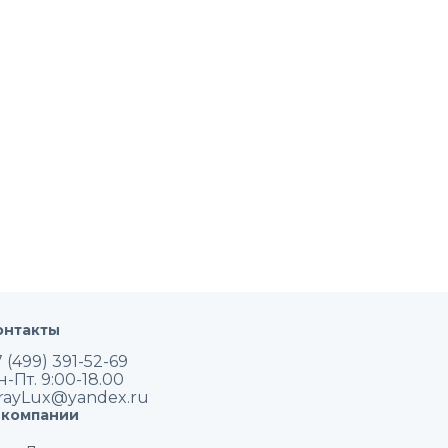
онтакты
 (499) 391-52-69
н-Пт. 9:00-18.00
rayLux@yandex.ru
 компании