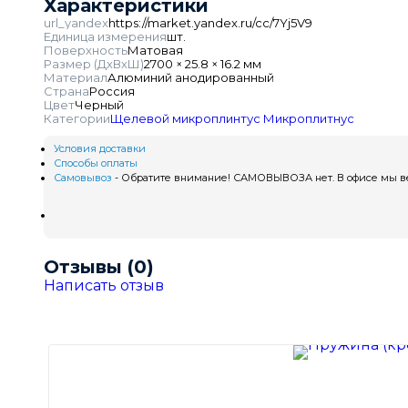
Характеристики
url_yandex
https://market.yandex.ru/cc/7Yj5V9
Единица измерения
шт.
Поверхность
Матовая
Размер (ДхВхШ)
2700 × 25.8 × 16.2 мм
Материал
Алюминий анодированный
Страна
Россия
Цвет
Черный
Категории
Щелевой микроплинтус
Микроплитнус
Условия доставки
Способы оплаты
Самовывоз
- Обратите внимание! САМОВЫВОЗА нет. В офисе мы вед
Отзывы (0)
Написать отзыв