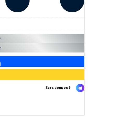
...
н
у
е
Есть вопрос ❓