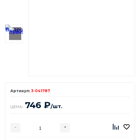
3-041787
746
₽
/шт.
ЦЕНА:
-
+