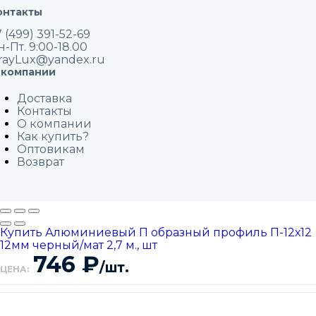
онтакты
 (499) 391-52-69
н-Пт. 9:00-18.00
rayLux@yandex.ru
 компании
Доставка
Контакты
О компании
Как купить?
Оптовикам
Возврат
Купить Алюминиевый П образный профиль П-12х12
12мм черный/мат 2,7 м., шт
746
₽
/шт.
ЦЕНА: