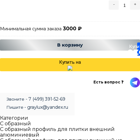
-
+
3000
₽
Минимальная сумма заказа
Добавляется...
Добавлен
В корзину
Купи
Купить на
Есть вопрос ❓
- 7 (499) 391-52-69
Звоните
- graylux@yandex.ru
Пишите
Категории
С образный
С образный профиль для плитки внешний
алюминиевый