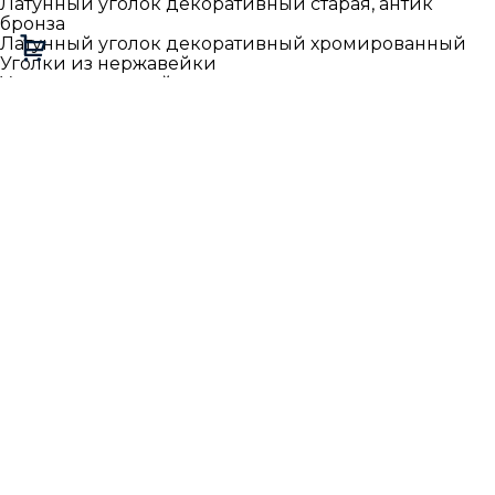
Латунный уголок декоративный старая, антик
бронза
Латунный уголок декоративный хромированный
Уголки из нержавейки
Уголки алюминий
Разноуровневый Алюминиевый Уголок
Декоративный
П образный
П образный алюминиевый профиль
П образный профиль из нержавейки
П образный профиль из латуни
П образный профиль из латуни полированный
П образный профиль из латуни брашированный
П образный профиль из латуни старая/антик бронза
П образный профиль из латуни хромированный
П образный профиль гибкий
Т образный
Т образные алюминиевые порожки
Т образные алюминиевые порожки для
кварцвиниловой плитки
Т образные порожки из нержавейки
Т образные латунные порожки
Т образные стыковочные порожки латунь
полированный
Т образные стыковочные порожки латунь браш