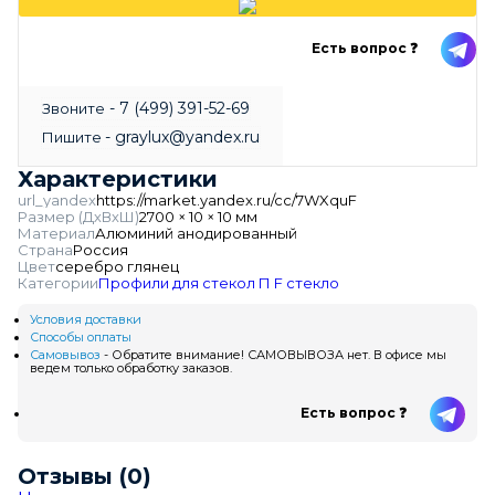
Есть вопрос ❓
- 7 (499) 391-52-69
Звоните
- graylux@yandex.ru
Пишите
Характеристики
url_yandex
https://market.yandex.ru/cc/7WXquF
Размер (ДхВхШ)
2700 × 10 × 10 мм
Материал
Алюминий анодированный
Страна
Россия
Цвет
серебро глянец
Категории
Профили для стекол
П F стекло
Условия доставки
Способы оплаты
Самовывоз
- Обратите внимание! САМОВЫВОЗА нет. В офисе мы
ведем только обработку заказов.
Есть вопрос ❓
Отзывы (0)