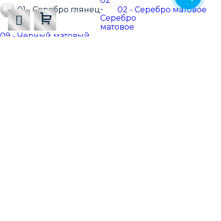
01 - Серебро глянец
02 - Серебро матовое
09 - Черный матовый
3-042322
Цена:
1 118
₽
-
+
3000
₽
Минимальная сумма заказа
Добавляется...
Добавлен
В корзину
В корзине
Купить на
Купить на