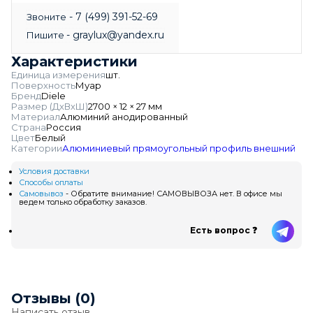
- 7 (499) 391-52-69
Звоните
- graylux@yandex.ru
Пишите
Характеристики
Единица измерения
шт.
Поверхность
Муар
Бренд
Diele
Размер (ДхВхШ)
2700 × 12 × 27 мм
Материал
Алюминий анодированный
Страна
Россия
Цвет
Белый
Категории
Алюминиевый прямоугольный профиль внешний
Условия доставки
Способы оплаты
Самовывоз
- Обратите внимание! САМОВЫВОЗА нет. В офисе мы
ведем только обработку заказов.
Есть вопрос ❓
Отзывы (0)
Написать отзыв