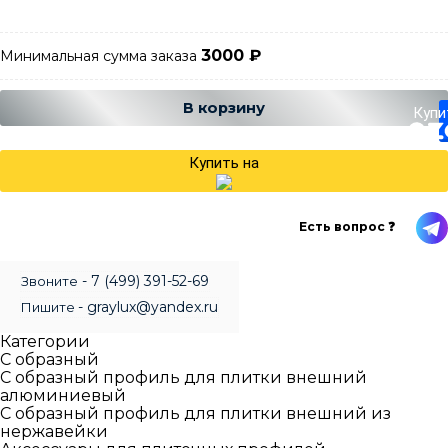
3000
₽
Минимальная сумма заказа
Добавляется...
Добавлен
В корзину
Купи
Купить на
Есть вопрос ❓
- 7 (499) 391-52-69
Звоните
- graylux@yandex.ru
Пишите
Категории
С образный
С образный профиль для плитки внешний
алюминиевый
С образный профиль для плитки внешний из
нержавейки