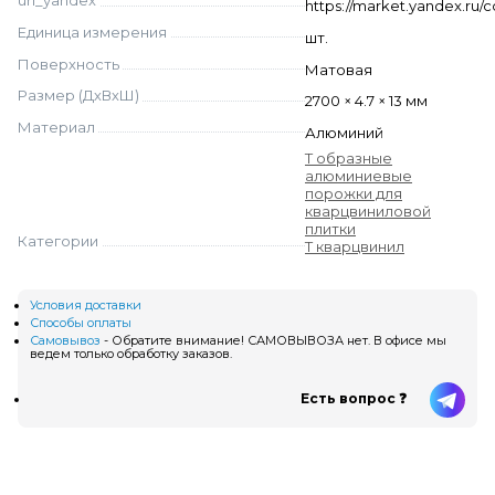
url_yandex
https://market.yandex.ru/
Единица измерения
шт.
Поверхность
Матовая
Размер (ДхВхШ)
2700 × 4.7 × 13 мм
Материал
Алюминий
Т образные
алюминиевые
порожки для
кварцвиниловой
плитки
Категории
Т кварцвинил
Условия доставки
Способы оплаты
Самовывоз
- Обратите внимание! САМОВЫВОЗА нет. В офисе мы
ведем только обработку заказов.
Есть вопрос ❓