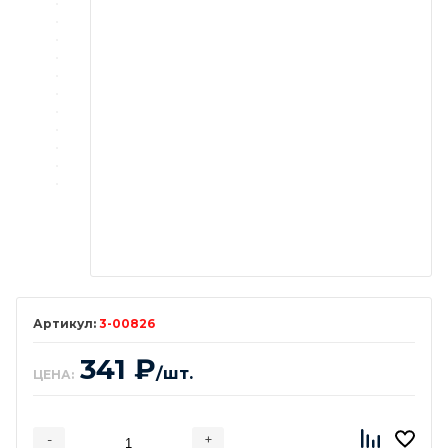
3-00826
341
₽
/шт.
ЦЕНА:
-
+