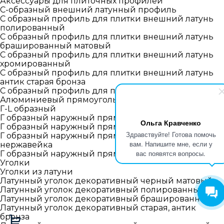
Аксессуары для плиточных профилей
С-образный внешний латунный профиль
С образный профиль для плитки внешний латунь
полированный
С образный профиль для плитки внешний латунь
брашированный матовый
С образный профиль для плитки внешний латунь
хромированный
С образный профиль для плитки внешний латунь
антик старая бронза
С образный профиль для плитки внутренний
Алюминиевый прямоугольный профиль внешний
Г-L образный
Г образный наружный прямой профиль алюминий
Ольга Кравченко
Г образный наружный прямой гибкий профиль
Здравствуйте! Готова помочь
Г образный наружный прямой профиль
вам. Напишите мне, если у
нержавейка
вас появятся вопросы.
Г образный наружный прямой профиль латунь
Уголки
Уголки из латуни
Латунный уголок декоративный черный матовый
Латунный уголок декоративный полированный
Латунный уголок декоративный брашированный
Латунный уголок декоративный старая, антик
бронза