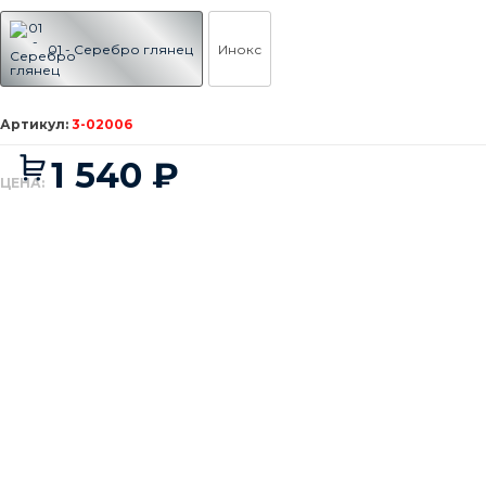
01 - Серебро глянец
Инокс
3-02006
1 540
₽
ЦЕНА:
-
+
3000
₽
Минимальная сумма заказа
Добавляется...
Добавлен
В корзину
Есть вопрос ❓