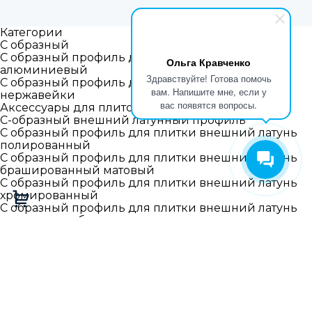
Категории
С образный
С образный профиль для плитки внешний
Ольга Кравченко
алюминиевый
Здравствуйте! Готова помочь
С образный профиль для плитки внешний из
вам. Напишите мне, если у
нержавейки
вас появятся вопросы.
Аксессуары для плиточных профилей
С-образный внешний латунный профиль
С образный профиль для плитки внешний латунь
полированный
С образный профиль для плитки внешний латунь
брашированный матовый
С образный профиль для плитки внешний латунь
хромированный
С образный профиль для плитки внешний латунь
антик старая бронза
С образный профиль для плитки внутренний
Алюминиевый прямоугольный профиль внешний
Г-L образный
Г образный наружный прямой профиль алюминий
Г образный наружный прямой гибкий профиль
Г образный наружный прямой профиль
нержавейка