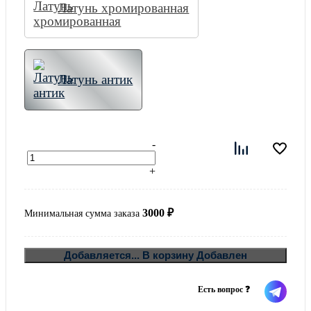
Латунь хромированная
Латунь антик
-
+
3000
₽
Минимальная сумма заказа
В ко
Добавляется...
В корзину
Добавлен
Есть вопрос ❓