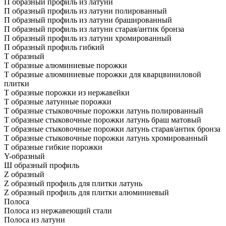
П образный профиль из латуни
П образный профиль из латуни полированный
П образный профиль из латуни брашированный
П образный профиль из латуни старая/антик бронза
П образный профиль из латуни хромированный
П образный профиль гибкий
Т образный
Т образные алюминиевые порожки
Т образные алюминиевые порожки для кварцвиниловой
плитки
Т образные порожки из нержавейки
Т образные латунные порожки
Т образные стыковочные порожки латунь полированный
Т образные стыковочные порожки латунь браш матовый
Т образные стыковочные порожки латунь старая/антик бронза
Т образные стыковочные порожки латунь хромированный
Т образные гибкие порожки
Y-образный
Ш образный профиль
Z образный
Z образный профиль для плитки латунь
Z образный профиль для плитки алюминиевый
Полоса
Полоса из нержавеющий стали
Полоса из латуни