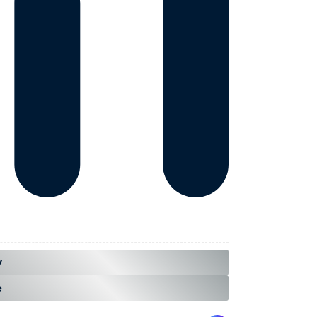
...
н
у
е