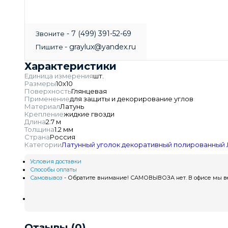
- 7 (499) 391-52-69
Звоните
- graylux@yandex.ru
Пишите
Характеристики
Единица измерения
шт.
Размеры
10х10
Поверхность
Глянцевая
Применение
для защиты и декорирование углов
Материал
Латунь
Крепление
жидкие гвозди
Длина
2.7 м
Толщина
1.2 мм
Страна
Россия
Категории
Латунный уголок декоративный полированный
Условия доставки
Способы оплаты
Самовывоз
- Обратите внимание! САМОВЫВОЗА нет. В офисе мы вед
Отзывы (0)