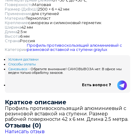
Температурный режим
от -50℃ до +50℃;
Поверхность
Матовая
Размер (ДхВхШ)
2500 × 6 × 42 мм
Применение
для ступеней
Материал
Термопласт
Крепление
саморезы и силиконовый герметик
Ширина
42 мм
Длина
2.5 м
Высота
6 мм
Страна
Россия
Профиль противоскользящий алюминиевый с
Категории
резиновой вставкой на ступени
graylux
Условия доставки
Способы оплаты
Самовывоз
- Обратите внимание! САМОВЫВОЗА нет. В офисе мы
ведем только обработку заказов.
Есть вопрос ❓
Краткое описание
Профиль противоскользящий алюминиевый с
резиновой вставкой на ступени. Размер
рабочей поверхности 42 х 6 мм. Длина 2.5 метра.
Отзывы (0)
Написать отзыв