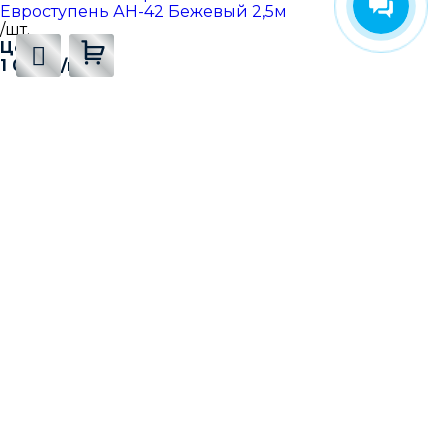
Евроступень АН-42 Бежевый 2,5м
/шт.
Цена:
1 038
₽
/шт.
-
+
Минимальная сумма заказа
3000
₽
Добавляется...
Добавлен
В корзину
В корзине
Есть вопрос ❓
- 7 (499) 391-52-69
Звоните
- graylux@yandex.ru
Пишите
Получить консультацию