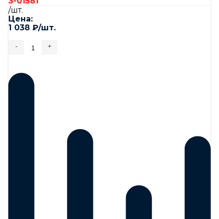
3-01581
/шт.
Цена:
1 038
₽
/шт.
-
+