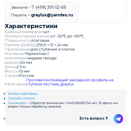
- 7 (499) 391-52-69
Звоните
- graylux@yandex.ru
Пишите
Характеристики
Единица измерения
шт.
Температурный режим
от -50℃ до +50℃;
Поверхность
Матовая
Размер (ДхВхШ)
2500 × 15 × 24 мм
Применение
для ступеней и плитки
Материал
Термопласт
Крепление
жидкие гвозди
Ширина
24 мм
Длина
2.5 м
Высота
15 мм
Страна
Россия
Противоскользящий закладной профиль на
Категории
ступени лестниц
graylux
Условия доставки
Способы оплаты
Самовывоз
- Обратите внимание! САМОВЫВОЗА нет. В офисе мы
ведем только обработку заказов.
Есть вопрос ❓