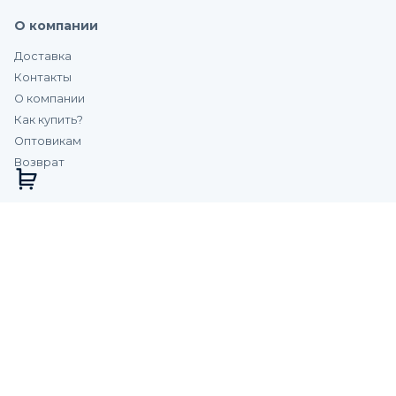
О компании
Доставка
Контакты
О компании
Как купить?
Оптовикам
Возврат
Купить Противоскользящий Закладной Профиль
Алюминиевый На Ступени Лестниц Евроступень R-
24 Желтый 2,55 М
/шт.
Цена:
1 051
₽
/шт.
-
+