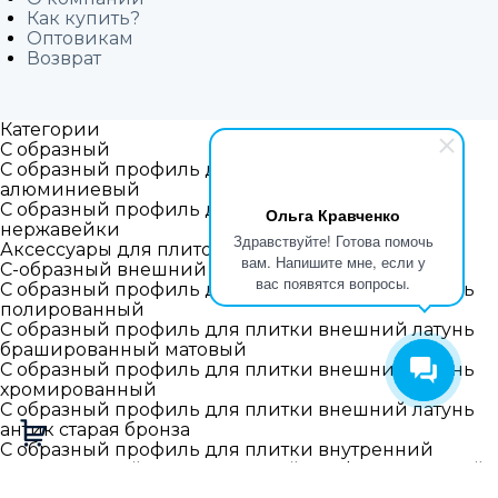
Как купить?
Оптовикам
Возврат
Категории
С образный
С образный профиль для плитки внешний
алюминиевый
С образный профиль для плитки внешний из
Ольга Кравченко
нержавейки
Здравствуйте! Готова помочь
Аксессуары для плиточных профилей
вам. Напишите мне, если у
С-образный внешний латунный профиль
вас появятся вопросы.
С образный профиль для плитки внешний латунь
полированный
С образный профиль для плитки внешний латунь
брашированный матовый
С образный профиль для плитки внешний латунь
хромированный
С образный профиль для плитки внешний латунь
антик старая бронза
С образный профиль для плитки внутренний
Алюминиевый прямоугольный профиль внешний
Г-L образный