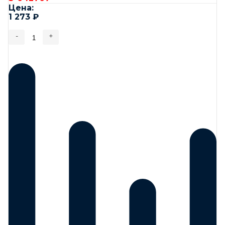
Цена:
1 273
₽
-
+