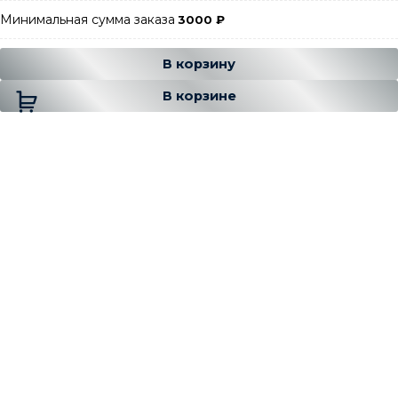
Минимальная сумма заказа
3000
₽
Добавляется...
Добавлен
В корзину
В корзине
Есть вопрос ❓
- 7 (499) 391-52-69
Звоните
- graylux@yandex.ru
Пишите
Категории
С образный
С образный профиль для плитки внешний
алюминиевый
С образный профиль для плитки внешний из
нержавейки
Аксессуары для плиточных профилей
С-образный внешний латунный профиль
С образный профиль для плитки внешний латунь
полированный