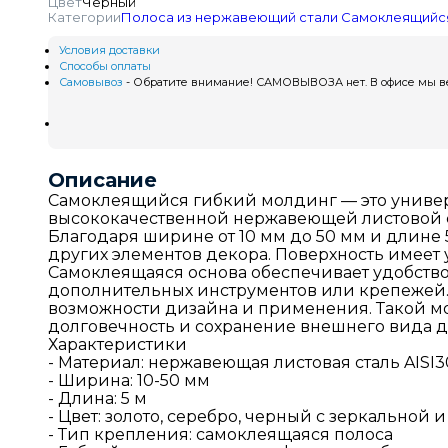
Цвет
Черный
Категории
Полоса из нержавеющий стали
Самоклеящийс
Условия доставки
Способы оплаты
Самовывоз
- Обратите внимание! САМОВЫВОЗА нет. В офисе мы вед
Описание
Самоклеящийся гибкий молдинг — это универ
высококачественной нержавеющей листовой ст
Благодаря ширине от 10 мм до 50 мм и длине 
других элементов декора. Поверхность имеет
Самоклеящаяся основа обеспечивает удобств
дополнительных инструментов или крепежей. Г
возможности дизайна и применения. Такой мо
долговечность и сохранение внешнего вида д
Характеристики
- Материал: нержавеющая листовая сталь AISI3
- Ширина: 10-50 мм
- Длина: 5 м
- Цвет: золото, серебро, черный с зеркально
- Тип крепления: самоклеящаяся полоса