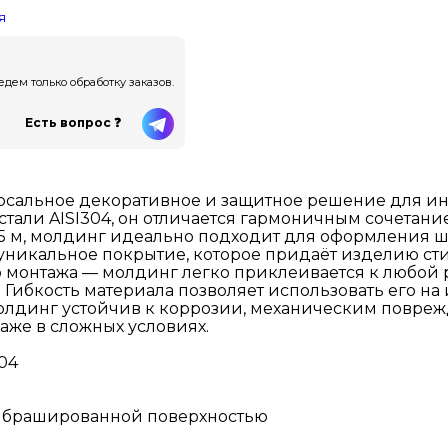
я
ем только обработку заказов.
Есть вопрос ❓
сальное декоративное и защитное решение для инт
али AISI304, он отличается гармоничным сочетание
5 м, молдинг идеально подходит для оформления шв
 уникальное покрытие, которое придаёт изделию с
о монтажа — молдинг легко приклеивается к любой
ибкость материала позволяет использовать его на 
лдинг устойчив к коррозии, механическим поврежд
аже в сложных условиях.
04
й и брашированной поверхностью