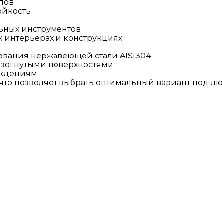
глов
ойкость
льных инструментов
х интерьерах и конструкциях
зования нержавеющей стали AISI304
 изогнутыми поверхностями
еждениям
, что позволяет выбрать оптимальный вариант под л