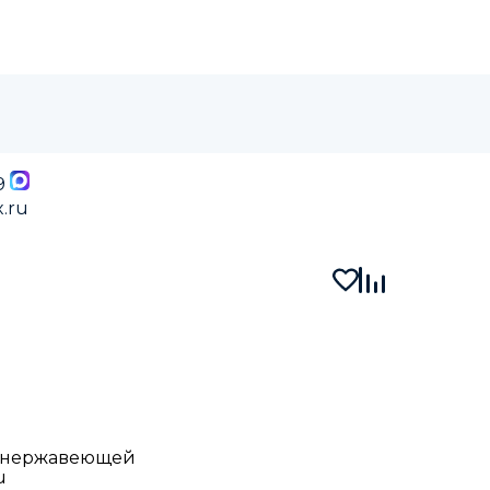
9
.ru