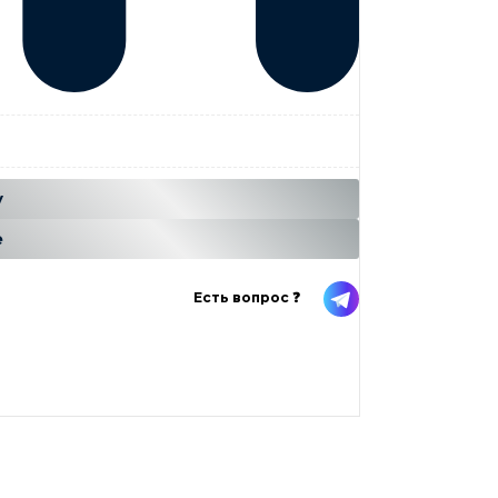
...
н
у
е
Есть вопрос ❓