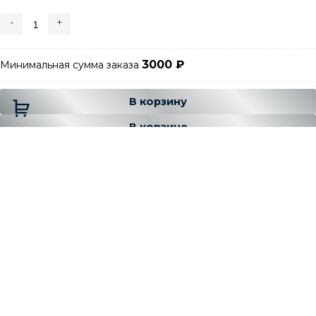
-
+
3000
₽
Минимальная сумма заказа
Добавляется...
Добавлен
В корзину
В корзине
Есть вопрос ❓
- 7 (499) 391-52-69
Звоните
- graylux@yandex.ru
Пишите
Категории
С образный
С образный профиль для плитки внешний
алюминиевый
С образный профиль для плитки внешний из
нержавейки