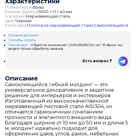
Характеристики
Поверхность
Браш
Размер (ДхВхШ)
5000 × 1.1 × 40 мм
Материал
Нержавеющая сталь
Цвет
Черный
Категории
Полоса из нержавеющий стали
Самоклеящийся
Условия доставки
Способы оплаты
Самовывоз
- Обратите внимание! САМОВЫВОЗА нет. В офисе мы
ведем только обработку заказов.
Есть вопрос ❓
Описание
Самоклеящийся гибкий молдинг — это
универсальное декоративное и защитное
решение для интерьеров и экстерьеров.
Изготовленный из высококачественной
нержавеющей листовой стали AISI304, он
отличается гармоничным сочетанием
прочности и элегантного внешнего вида.
Благодаря ширине от 10 мм до 50 мм и длине 5
м, молдинг идеально подходит для
оформления швов, углов, рамок, мебельных