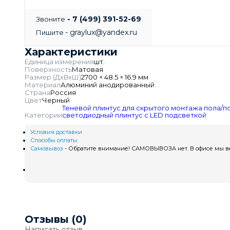
- 7 (499) 391-52-69
Звоните
- graylux@yandex.ru
Пишите
Характеристики
Единица измерения
шт.
Поверхность
Матовая
Размер (ДхВхШ)
2700 × 48.5 × 16.9 мм
Материал
Алюминий анодированный
Страна
Россия
Цвет
Черный
Теневой плинтус для скрытого монтажа пола/п
Категории
светодиодный плинтус с LED подсветкой
Условия доставки
Способы оплаты
Самовывоз
- Обратите внимание! САМОВЫВОЗА нет. В офисе мы вед
Отзывы (0)
Написать отзыв