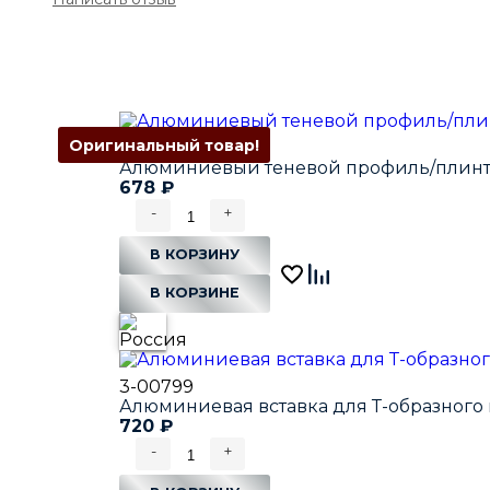
Оригинальный товар!
3-01856
Алюминиевый теневой профиль/плинтус
678
₽
-
+
В КОРЗИНУ
В КОРЗИНЕ
3-00799
Алюминиевая вставка для Т-образного
720
₽
-
+