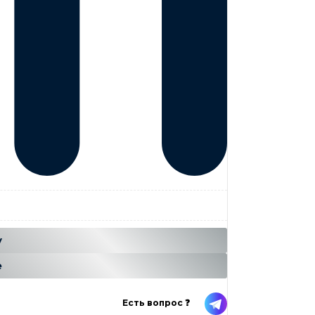
...
н
у
е
Есть вопрос ❓