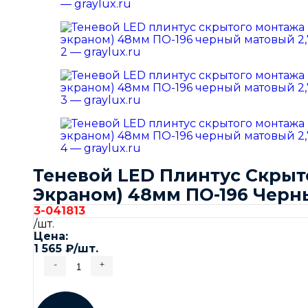
Теневой LED Плинтус Скрыт
Экраном) 48мм ПО-196 Черны
3-041813
/шт.
Цена:
1 565
₽
/шт.
-
+