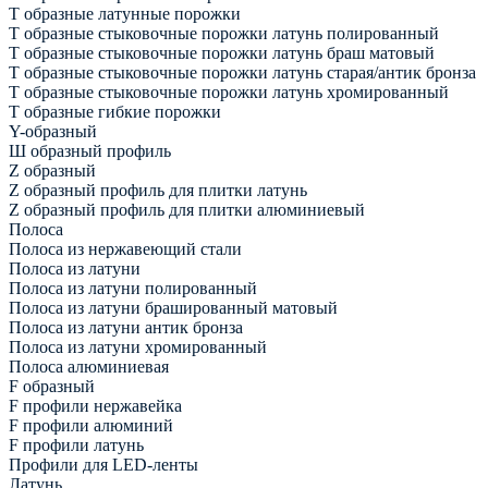
Т образные латунные порожки
Т образные стыковочные порожки латунь полированный
Т образные стыковочные порожки латунь браш матовый
Т образные стыковочные порожки латунь старая/антик бронза
Т образные стыковочные порожки латунь хромированный
Т образные гибкие порожки
Y-образный
Ш образный профиль
Z образный
Z образный профиль для плитки латунь
Z образный профиль для плитки алюминиевый
Полоса
Полоса из нержавеющий стали
Полоса из латуни
Полоса из латуни полированный
Полоса из латуни брашированный матовый
Полоса из латуни антик бронза
Полоса из латуни хромированный
Полоса алюминиевая
F образный
F профили нержавейка
F профили алюминий
F профили латунь
Профили для LED-ленты
Латунь