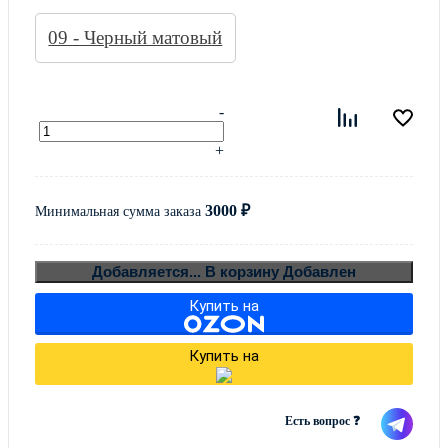
09 - Черный матовый
-
+
3000
₽
Минимальная сумма заказа
В ко
Добавляется...
В корзину
Добавлен
Купить на
Купить на
Есть вопрос ❓