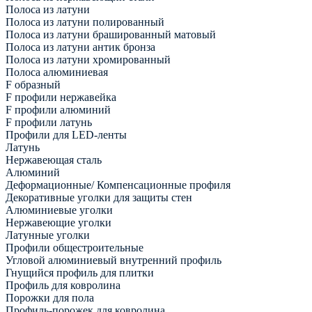
Полоса из латуни
Полоса из латуни полированный
Полоса из латуни брашированный матовый
Полоса из латуни антик бронза
Полоса из латуни хромированный
Полоса алюминиевая
F образный
F профили нержавейка
F профили алюминий
F профили латунь
Профили для LED-ленты
Латунь
Нержавеющая сталь
Алюминий
Деформационные/ Компенсационные профиля
Декоративные уголки для защиты стен
Алюминиевые уголки
Нержавеющие уголки
Латунные уголки
Профили общестроительные
Угловой алюминиевый внутренний профиль
Гнущийся профиль для плитки
Профиль для ковролина
Порожки для пола
Профиль-порожек для ковролина