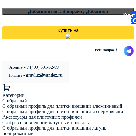
В
Добавляется...
В корзину
Добавлен
Купит
Купить на
Есть вопрос ❓
Звоните
- 7 (499) 391-52-69
Пишите
- graylux@yandex.ru
Категории
С образный
С образный профиль для плитки внешний алюминиевый
С образный профиль для плитки внешний из нержавейки
Аксессуары для плиточных профилей
С-образный внешний латунный профиль
С образный профиль для плитки внешний латунь
полированный