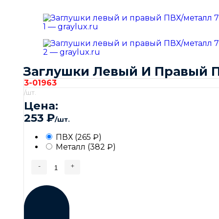
Заглушки Левый И Правый 
3-01963
/шт.
Цена:
253
₽
/шт.
ПВХ
(265
₽
)
Металл
(382
₽
)
-
+