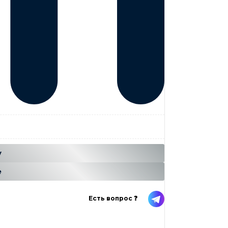
...
н
у
е
Есть вопрос ❓