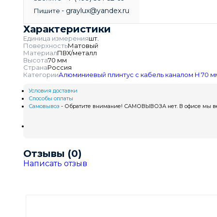
- graylux@yandex.ru
Пишите
Характеристики
Единица измерения
шт.
Поверхность
Матовый
Материал
ПВХ/металл
Высота
70 мм
Страна
Россия
Категории
Алюминиевый плинтус с кабель каналом H 70 
Условия доставки
Способы оплаты
Самовывоз
- Обратите внимание! САМОВЫВОЗА нет. В офисе мы вед
Отзывы (0)
Написать отзыв