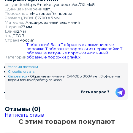
url_yandex
https://market.yandex.ru/cc/7XLMx8
Единица измерения
шт.
Поверхность
Матовая/Глянцевая
Размер (ДхВхШ)
2700 × 5 мм
Материал
Анодированный алюминий
Ширина
27 мм
Длина
2.7 м
Код
ПТО 7
Страна
Россия
Т образный
База
Т образные алюминиевые
порожки
Т образные порожки из нержавейки
Т
образные латунные порожки
Алюминий
Т
Категории
образные порожки
graylux
Условия доставки
Способы оплаты
Самовывоз
- Обратите внимание! САМОВЫВОЗА нет. В офисе мы
ведем только обработку заказов.
Есть вопрос ❓
Отзывы (0)
Написать отзыв
С этим товаром покупают