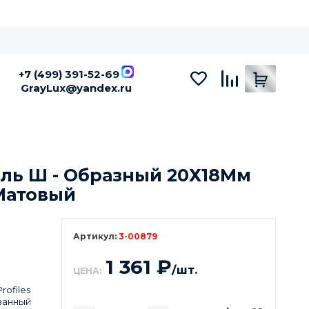
+7 (499) 391-52-69
GrayLux@yandex.ru
ь Ш - Образный 20Х18Мм
Матовый
3-00879
1 361
₽
/шт.
ЦЕНА:
rofiles
ванный