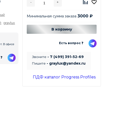
й
-
+
ный
3000
₽
Минимальная сумма заказа
Добавляется...
Добавлен
й
graylux
В корзину
Есть вопрос ❓
. В офисе
- 7 (499) 391-52-69
Звоните
 ❓
- graylux@yandex.ru
Пишите
ПДФ каталог Progress Profiles