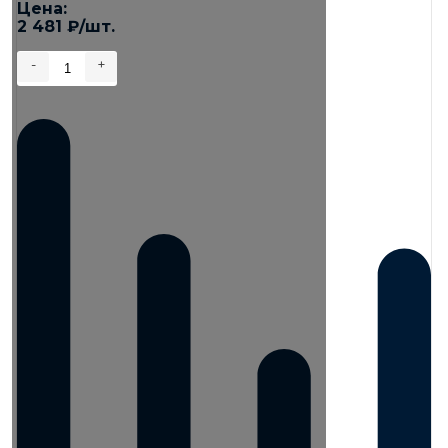
Цена:
2 481
₽
/шт.
-
+