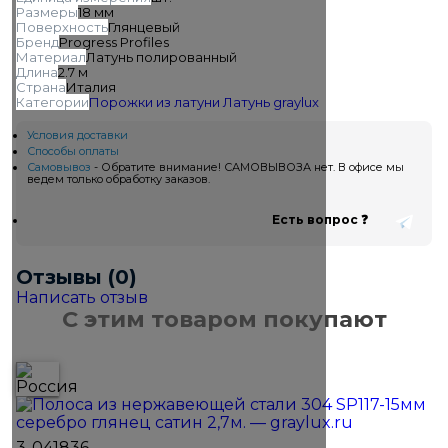
Размеры
18 мм
Поверхность
Глянцевый
Бренд
Progress Profiles
Материал
Латунь полированный
Длина
2.7 м
Страна
Италия
Категории
Порожки из латуни
Латунь
graylux
Условия доставки
Способы оплаты
Самовывоз
- Обратите внимание! САМОВЫВОЗА нет. В офисе мы
ведем только обработку заказов.
Есть вопрос ❓
Отзывы (0)
Написать отзыв
С этим товаром покупают
3-041836