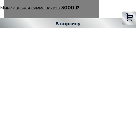
3000
₽
Минимальная сумма заказа
Добавляется...
Добавлен
В корзину
В корзине
Есть вопрос ❓
- 7 (499) 391-52-69
Звоните
- graylux@yandex.ru
Пишите
Категории
С образный
С образный профиль для плитки внешний
алюминиевый
С образный профиль для плитки внешний из
нержавейки
Аксессуары для плиточных профилей
С-образный внешний латунный профиль
С образный профиль для плитки внешний латунь
полированный