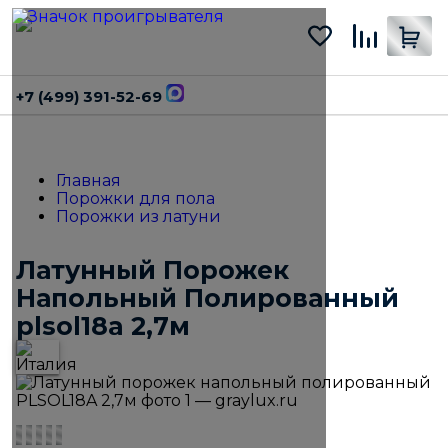
+7 (499) 391-52-69
Главная
Порожки для пола
Порожки из латуни
Латунный Порожек
Напольный Полированный
plsol18a 2,7м