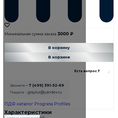
3000
₽
Минимальная сумма заказа
Добавляется...
Добавлен
В корзину
В корзине
Есть вопрос ❓
- 7 (499) 391-52-69
Звоните
- graylux@yandex.ru
Пишите
ПДФ каталог Progress Profiles
Характеристики
Единица измерения
шт.