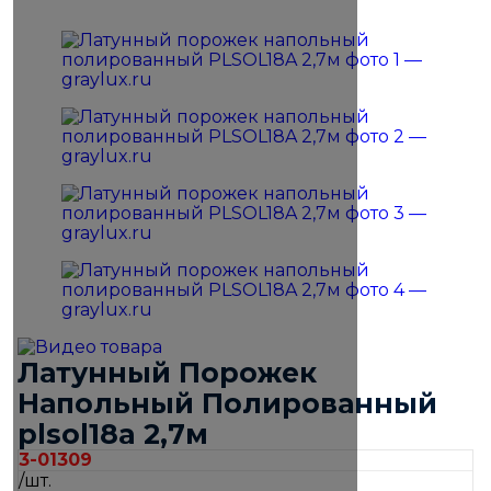
Латунный Порожек
Напольный Полированный
plsol18a 2,7м
3-01309
/шт.