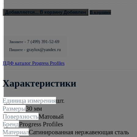
Добавляется...
В корзину
Добавлен
В корзине
Звоните
- 7 (499) 391-52-69
Пишите
- graylux@yandex.ru
ПДФ каталог Progress Profiles
Характеристики
Единица измерения
шт.
Размеры
30 мм
Поверхность
Матовый
Бренд
Progress Profiles
Материал
Сатинированная нержавеющая сталь