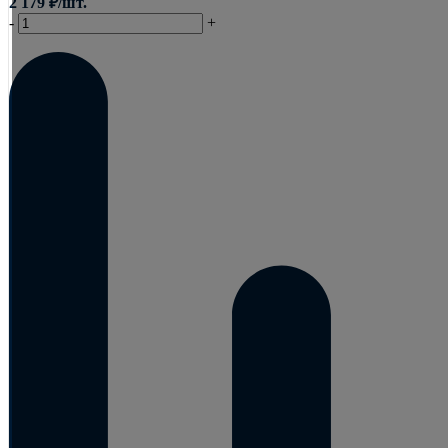
2 179
₽
/шт.
-
+