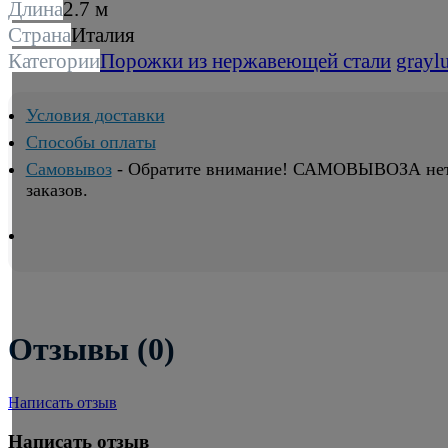
Длина
2.7 м
Страна
Италия
Категории
Порожки из нержавеющей стали
grayl
Условия доставки
Способы оплаты
Самовывоз
- Обратите внимание! САМОВЫВОЗА нет. 
заказов.
Отзывы (0)
Написать отзыв
Написать отзыв