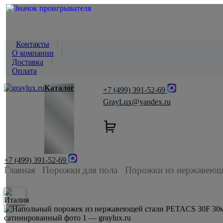
Контакты
О компании
Доставка
Оплата
Каталог
+7 (499) 391-52-69
GrayLux@yandex.ru
+7 (499) 391-52-69
Главная
Порожки для пола
Порожки из нержавеющ