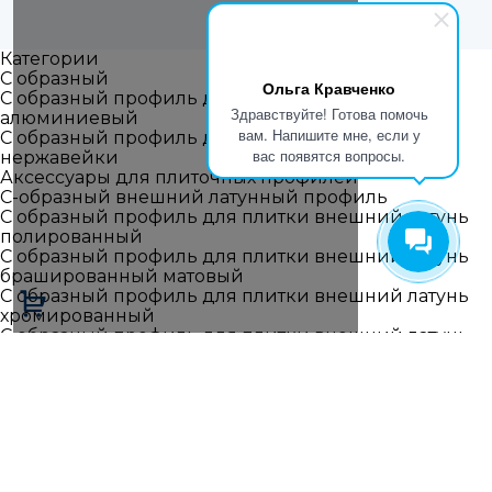
Категории
С образный
Ольга Кравченко
С образный профиль для плитки внешний
Здравствуйте! Готова помочь
алюминиевый
вам. Напишите мне, если у
С образный профиль для плитки внешний из
вас появятся вопросы.
нержавейки
Аксессуары для плиточных профилей
С-образный внешний латунный профиль
С образный профиль для плитки внешний латунь
полированный
С образный профиль для плитки внешний латунь
брашированный матовый
С образный профиль для плитки внешний латунь
хромированный
С образный профиль для плитки внешний латунь
антик старая бронза
С образный профиль для плитки внутренний
Алюминиевый прямоугольный профиль внешний
Г-L образный
Г образный наружный прямой профиль алюминий
Г образный наружный прямой гибкий профиль
Г образный наружный прямой профиль