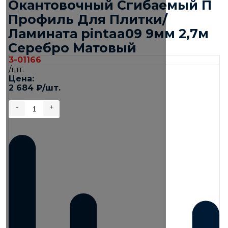
Окантовочный Сгибаемый П
Профиль Для Плитки/
Ламината pintaa09 9мм 2,7м
Серебро Матовый
3-01166
/шт.
Цена:
2 684
₽
/шт.
-
+