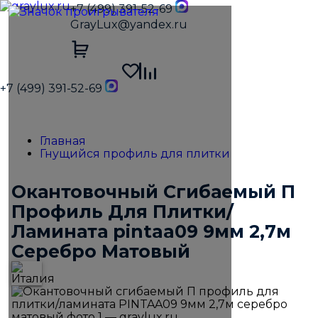
+7 (499) 391-52-69
GrayLux@yandex.ru
+7 (499) 391-52-69
Главная
Гнущийся профиль для плитки
Окантовочный Сгибаемый П
Профиль Для Плитки/
Ламината pintaa09 9мм 2,7м
Серебро Матовый