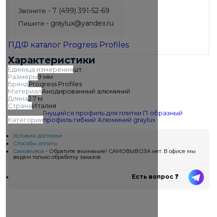
- 7 (499) 391-52-69
Звоните
- graylux@yandex.ru
Пишите
ПДФ каталог Progress Profiles
Характеристики
Единица измерения
шт.
Размеры
9 мм
Бренд
Progress Profiles
Материал
Анодированный алюминий
Длина
2.7 м
Страна
Италия
Гнущийся профиль для плитки
П образный
Категории
профиль гибкий
Алюминий
graylux
Условия доставки
Способы оплаты
Самовывоз
- Обратите внимание! САМОВЫВОЗА нет. В офисе мы
ведем только обработку заказов.
Есть вопрос ❓