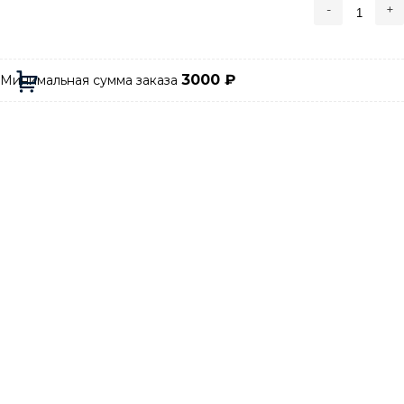
-
+
3000
₽
Минимальная сумма заказа
Добавляется...
Добавлен
В корзину
Есть вопрос ❓
- 7 (499) 391-52-69
Звоните
- graylux@yandex.ru
Пишите
Категории
С образный
С образный профиль для плитки внешний
алюминиевый
С образный профиль для плитки внешний из
нержавейки
Аксессуары для плиточных профилей
С-образный внешний латунный профиль