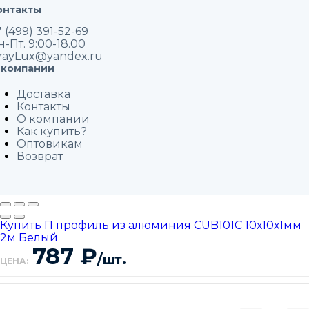
онтакты
 (499) 391-52-69
н-Пт. 9:00-18.00
rayLux@yandex.ru
 компании
Доставка
Контакты
О компании
Как купить?
Оптовикам
Возврат
Купить П профиль из алюминия СUB101С 10х10х1мм
2м Белый
787
₽
/шт.
ЦЕНА: