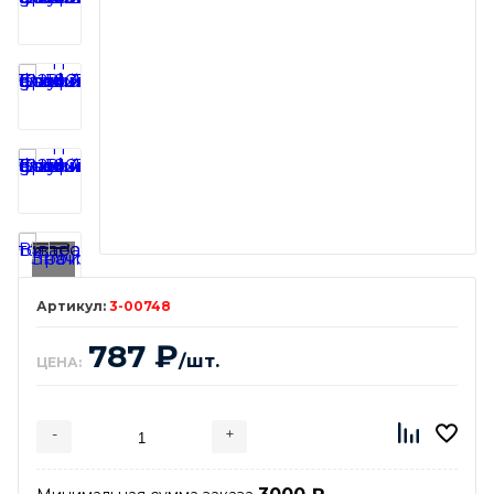
3-00748
787
₽
/шт.
ЦЕНА:
-
+