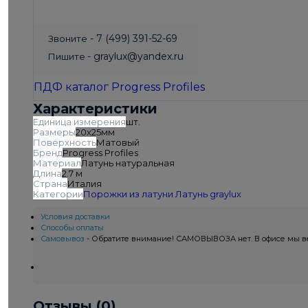
- 7 (499) 391-52-69
Звоните
- graylux@yandex.ru
Пишите
ПДФ каталог Progress Profiles
Характеристики
Единица измерения
шт.
Размеры
20х25мм
Поверхность
Матовый
Бренд
Progress Profiles
Материал
Латунь натуральная
Длина
2.7 м
Страна
Италия
Категории
Порожки из латуни
Латунь
graylux
Условия доставки
Способы оплаты
Самовывоз
- Обратите внимание! САМОВЫВОЗА нет. В офисе мы вед
Отзывы (0)