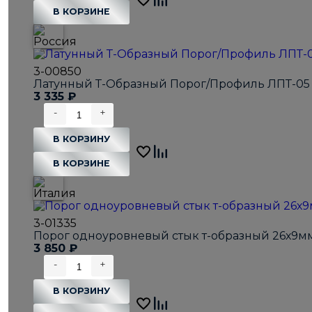
В КОРЗИНЕ
3-00850
Латунный Т-Образный Порог/Профиль ЛПТ-05 
3 335
₽
-
+
В КОРЗИНУ
В КОРЗИНЕ
3-01335
Порог одноуровневый стык т-образный 26х9мм
3 850
₽
-
+
В КОРЗИНУ