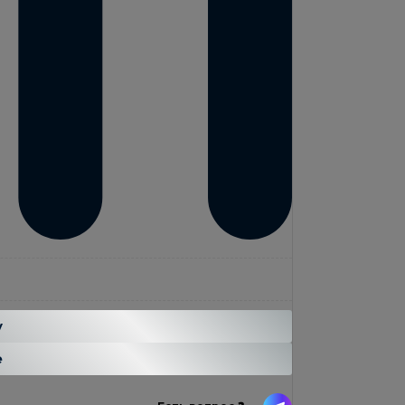
...
н
у
е