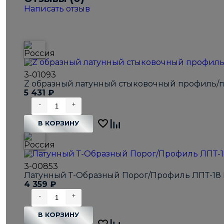
Написать отзыв
3-01093
Z образный латунный стыковочный профиль/по
5 431
₽
-
+
В КОРЗИНУ
3-00853
Латунный Т-Образный Порог/Профиль ЛПТ-18 
4 359
₽
-
+
В КОРЗИНУ