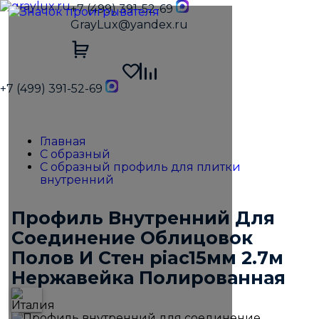
+7 (499) 391-52-69
GrayLux@yandex.ru
+7 (499) 391-52-69
Главная
С образный
С образный профиль для плитки
внутренний
Профиль Внутренний Для
Соединение Облицовок
Полов И Стен piac15мм 2.7м
Нержавейка Полированная