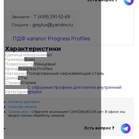
- 7 (499) 391-52-69
Звоните
- graylux@yandex.ru
Пишите
ПДФ каталог Progress Profiles
Характеристики
Единица измерения
шт.
Размеры
15 мм
Поверхность
Глянцевый
Бренд
Progress Profiles
Материал
Полированный нержавеющий сталь
Длина
2.7 м
Страна
Италия
С образный профиль для плитки внутренний
Категории
graylux
Условия доставки
Способы оплаты
Самовывоз
- Обратите внимание! САМОВЫВОЗА нет. В офисе мы
ведем только обработку заказов.
Есть вопрос ❓