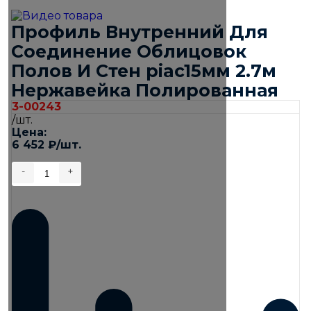
Профиль Внутренний Для
Соединение Облицовок
Полов И Стен piac15мм 2.7м
Нержавейка Полированная
3-00243
/шт.
Цена:
6 452
₽
/шт.
-
+