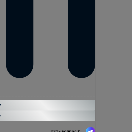
...
н
у
е
Есть вопрос ❓