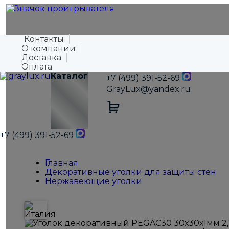
Контакты
О компании
Доставка
Оплата
Каталог
+7 (499) 391-52-69
GrayLux@yandex.ru
+7 (499) 391-52-69
Главная
Декоративные уголки для защиты стен
Нержавеющие уголки