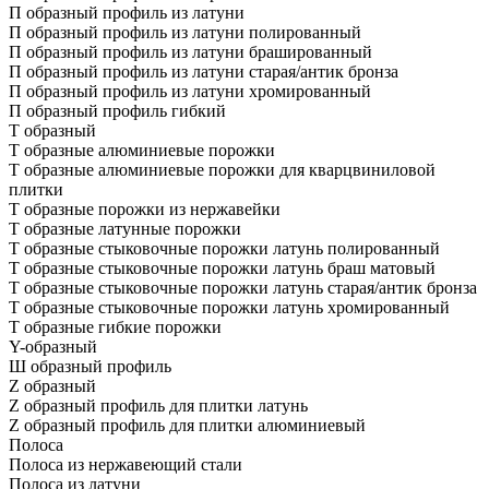
П образный профиль из латуни
П образный профиль из латуни полированный
П образный профиль из латуни брашированный
П образный профиль из латуни старая/антик бронза
П образный профиль из латуни хромированный
П образный профиль гибкий
Т образный
Т образные алюминиевые порожки
Т образные алюминиевые порожки для кварцвиниловой
плитки
Т образные порожки из нержавейки
Т образные латунные порожки
Т образные стыковочные порожки латунь полированный
Т образные стыковочные порожки латунь браш матовый
Т образные стыковочные порожки латунь старая/антик бронза
Т образные стыковочные порожки латунь хромированный
Т образные гибкие порожки
Y-образный
Ш образный профиль
Z образный
Z образный профиль для плитки латунь
Z образный профиль для плитки алюминиевый
Полоса
Полоса из нержавеющий стали
Полоса из латуни