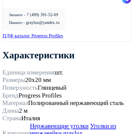
Звоните
- 7 (499) 391-52-69
Пишите
- graylux@yandex.ru
ПДФ каталог Progress Profiles
Характеристики
Единица измерения
шт.
Размеры
20х20 мм
Поверхность
Глянцевый
Бренд
Progress Profiles
Материал
Полированный нержавеющий сталь
Длина
2 м
Страна
Италия
Нержавеющие уголки
Уголки из
Категории
нержавейки
graylux