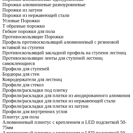
Порожки алюминиевые разноуровневые
Порожки из латуни
Порожки из нержавеющей стали
Угловые Порожки
Т образные порожки
Гибкие порожки для пола
Противоскользящие Порожки
Профиль противоскользящий алюминиевый с резиновой
вставкой на ступени
Противоскользящий закладной профиль на ступени лестниц
Противоскользящие ленты для ступеней лестниц
самоклеющиеся
Профили для ступеней
Бордюры для стен
Ковродержатели для лестниц
Профили для стекол
Профили/раскладки под плитку
Профили/раскладки для плитки из анодированного алюминия
Профили/раскладки для плитки из нержавеющей стали
Профили/раскладки для плитки из латуни
Профили для внутренних углов
Плинтус для пола
Алюминиевый плинтус с креплением и LED подсветкой 50-
75мм
Алюминиевый плинтус с креплением и LED подсветкой 50