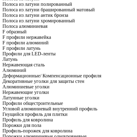
Полоса из латуни полированный
Полоса из латуни брашированный матовый
Полоса из латуни антик бронза
Полоса из латуни хромированный
Полоса алюминиевая
F образный
F профили нержавейка
F профили алюминий
F профили латунь
Профили для LED-ленты
Латунь
Нержавеющая сталь
Алюминий
Деформационные/ Компенсационные профиля
Декоративные уголки для защиты стен
Алюминиевые уголки
Нержавеющие уголки
Латунные уголки
Профили общестроительные
Угловой алюминиевый внутренний профиль
Гнущийся профиль для плитки
Профиль для ковролина
Порожки для пола
Профиль-порожек для ковролина
Порожки алюминиевые одноуровневые